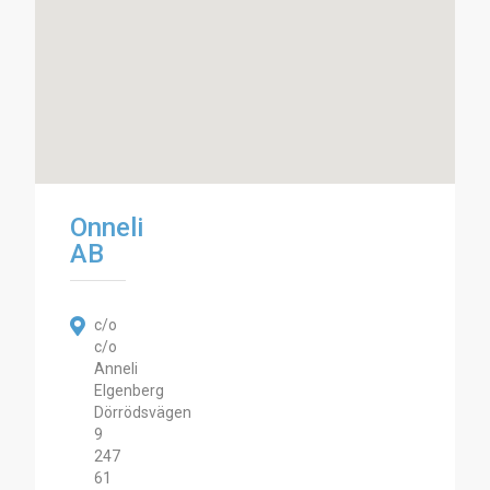
Onneli
AB
c/o
c/o
Anneli
Elgenberg
Dörrödsvägen
9
247
61