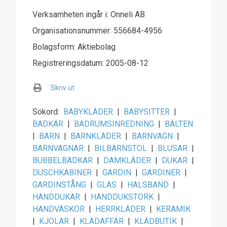
Verksamheten ingår i: Onneli AB
Organisationsnummer: 556684-4956
Bolagsform: Aktiebolag
Registreringsdatum: 2005-08-12
Skriv ut
Sökord:
BABYKLÄDER
|
BABYSITTER
|
BADKAR
|
BADRUMSINREDNING
|
BÄLTEN
|
BARN
|
BARNKLÄDER
|
BARNVAGN
|
BARNVAGNAR
|
BILBARNSTOL
|
BLUSAR
|
BUBBELBADKAR
|
DAMKLÄDER
|
DUKAR
|
DUSCHKABINER
|
GARDIN
|
GARDINER
|
GARDINSTÅNG
|
GLAS
|
HALSBAND
|
HANDDUKAR
|
HANDDUKSTORK
|
HANDVÄSKOR
|
HERRKLÄDER
|
KERAMIK
|
KJOLAR
|
KLÄDAFFÄR
|
KLÄDBUTIK
|