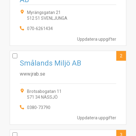
Myrängsgatan 21
512 51 SVENLJUNGA
070-6261434
Uppdatera uppgifter
2
Smålands Miljö AB
www.jrab.se
Brotsabogatan 11
571 34 NÄSSJÖ
0380-73790
Uppdatera uppgifter
3