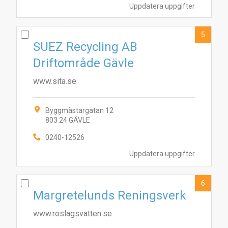
Uppdatera uppgifter
5
SUEZ Recycling AB
Driftområde Gävle
www.sita.se
Byggmästargatan 12
803 24 GÄVLE
0240-12526
5
6
8
4
10
1
2
9
3
7
Uppdatera uppgifter
6
Margretelunds Reningsverk
www.roslagsvatten.se