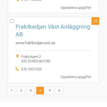
Uppdatera uppgifter
10
Fraktkedjan Väst Anläggning
AB
www.fraktkedjanvast.se
Fraktvägen 2
435 33 MÖLNLYCKE
070-3331320
Uppdatera uppgifter
1
2
3
4
5
6