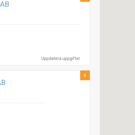
 AB
Uppdatera uppgifter
6
AB