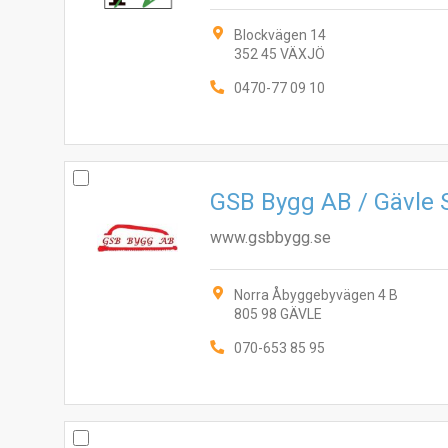
Blockvägen 14
352 45 VÄXJÖ
0470-77 09 10
GSB Bygg AB / Gävle
www.gsbbygg.se
Norra Åbyggebyvägen 4 B
805 98 GÄVLE
070-653 85 95