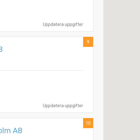
Uppdatera uppgifter
9
B
Uppdatera uppgifter
10
holm AB