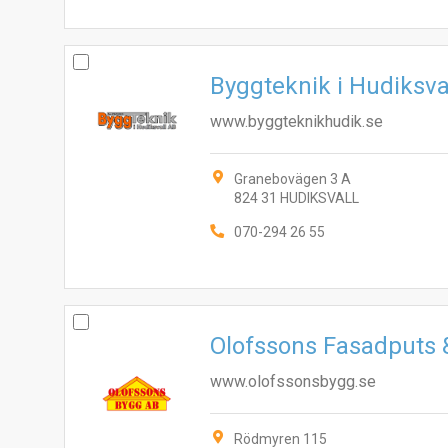
Byggteknik i Hudiksva
www.byggteknikhudik.se
Granebovägen 3 A
824 31 HUDIKSVALL
070-294 26 55
Olofssons Fasadputs 
www.olofssonsbygg.se
Rödmyren 115