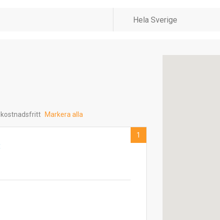
 kostnadsfritt
Markera alla
1
B