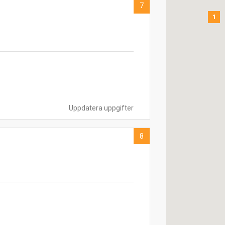
7
1
Uppdatera uppgifter
8