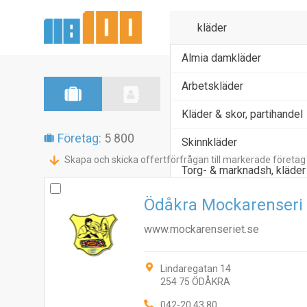
Almia damkläder
Arbetskläder
Kläder & skor, partihandel
Företag:
5 800
Skinnkläder
Skapa och skicka offertförfrågan till markerade företag
Torg- & marknadsh, kläder
Ödåkra Mockarenseri
www.mockarenseriet.se
Lindaregatan 14
254 75 ÖDÅKRA
042-20 43 80