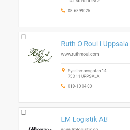
141 60 HUDDINGE
08-6899025
Ruth O Roul i Uppsala
www.ruthraoul.com
Sysslomansgatan 14
753 11 UPPSALA
018-13 04 03
LM Logistik AB
www.lmlogistik.se