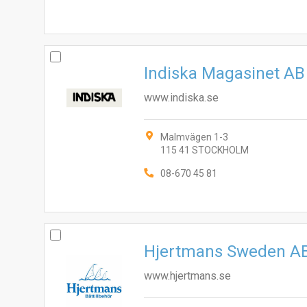
Indiska Magasinet AB
www.indiska.se
Malmvägen 1-3
115 41 STOCKHOLM
08-670 45 81
Hjertmans Sweden A
www.hjertmans.se