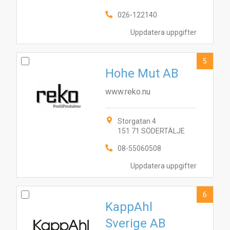
026-122140
Uppdatera uppgifter
5
Hohe Mut AB
www.reko.nu
Storgatan 4
151 71 SÖDERTÄLJE
08-55060508
Uppdatera uppgifter
4
10
5
6
9
1
3
8
2
7
6
KappAhl
Sverige AB