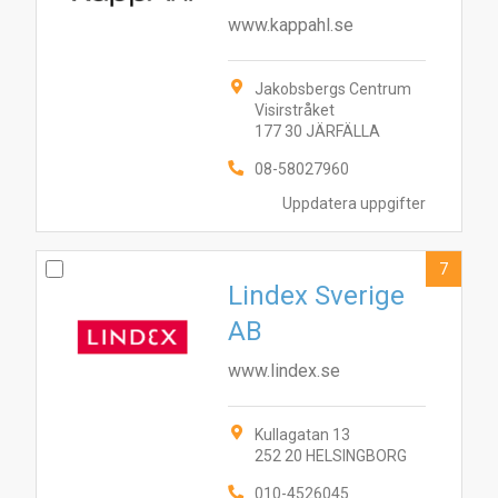
www.kappahl.se
Jakobsbergs Centrum
Visirstråket
177 30 JÄRFÄLLA
08-58027960
Uppdatera uppgifter
7
Lindex Sverige
AB
www.lindex.se
Kullagatan 13
252 20 HELSINGBORG
010-4526045