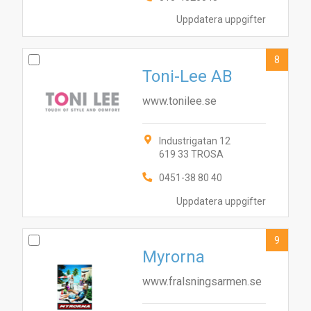
Uppdatera uppgifter
8
Toni-Lee AB
www.tonilee.se
Industrigatan 12
619 33 TROSA
0451-38 80 40
Uppdatera uppgifter
9
Myrorna
www.fralsningsarmen.se