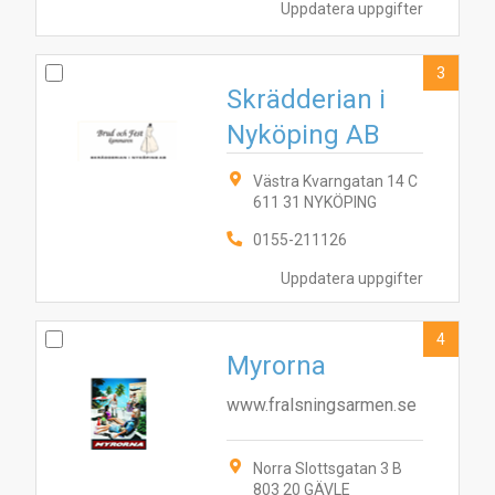
Uppdatera uppgifter
3
Skrädderian i
Nyköping AB
Västra Kvarngatan 14 C
611 31 NYKÖPING
0155-211126
Uppdatera uppgifter
4
Myrorna
www.fralsningsarmen.se
Norra Slottsgatan 3 B
803 20 GÄVLE