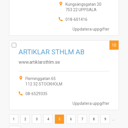
Kungsängsgatan 20
753 22 UPPSALA
018-601416
Uppdatera uppgifter
10
ARTIKLAR STHLM AB
www.artiklarsthlm.se
Fleminggatan 65
112 32 STOCKHOLM
08-6529335
Uppdatera uppgifter
1
2
3
4
5
6
7
8
9
...