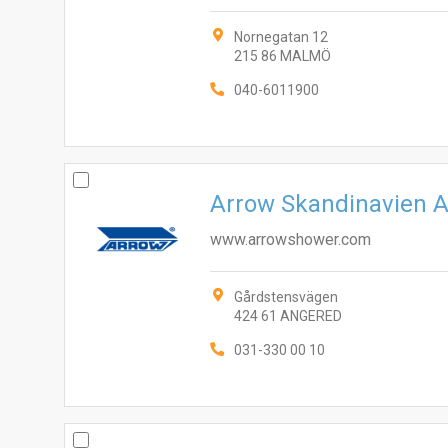
Nornegatan 12
215 86 MALMÖ
040-6011900
Arrow Skandinavien 
www.arrowshower.com
Gårdstensvägen
424 61 ANGERED
031-330 00 10