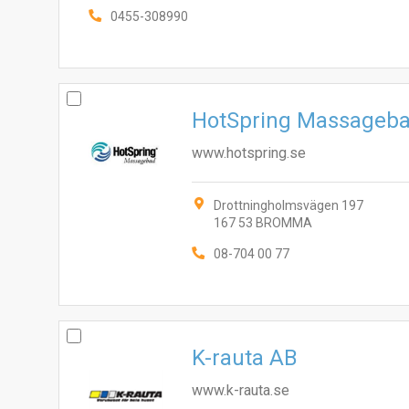
0455-308990
HotSpring Massageb
www.hotspring.se
Drottningholmsvägen 197
167 53 BROMMA
08-704 00 77
K-rauta AB
www.k-rauta.se