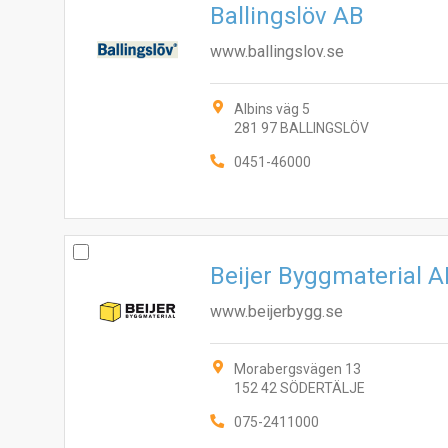
Ballingslöv AB
www.ballingslov.se
Albins väg 5
281 97 BALLINGSLÖV
0451-46000
Beijer Byggmaterial 
www.beijerbygg.se
Morabergsvägen 13
152 42 SÖDERTÄLJE
075-2411000