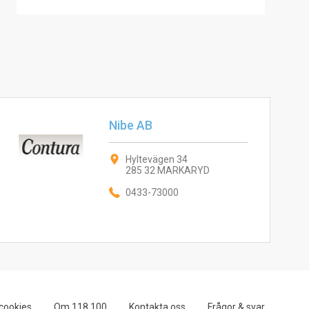
Nibe AB
Hyltevägen 34
285 32 MARKARYD
0433-73000
cookies
Om 118 100
Kontakta oss
Frågor & svar