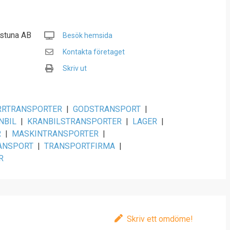
lstuna AB
Besök hemsida
Kontakta företaget
Skriv ut
RRTRANSPORTER
|
GODSTRANSPORT
|
NBIL
|
KRANBILSTRANSPORTER
|
LAGER
|
R
|
MASKINTRANSPORTER
|
ANSPORT
|
TRANSPORTFIRMA
|
R
Skriv ett omdöme!