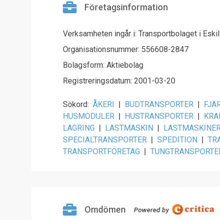
Företagsinformation
Verksamheten ingår i: Transportbolaget i Eski
Organisationsnummer: 556608-2847
Bolagsform: Aktiebolag
Registreringsdatum: 2001-03-20
Sökord:
ÅKERI
|
BUDTRANSPORTER
|
FJÄ
HUSMODULER
|
HUSTRANSPORTER
|
KRA
LAGRING
|
LASTMASKIN
|
LASTMASKINE
SPECIALTRANSPORTER
|
SPEDITION
|
TR
TRANSPORTFÖRETAG
|
TUNGTRANSPORTE
Omdömen