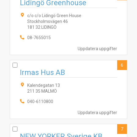
Lidingö Greenhouse
c/o c/o Lidingö Green House
Stockholmsvägen 46
181 32 LIDINGÖ
08-7655015
2
3
4
5
8
7
10
1
6
9
Uppdatera uppgifter
6
Irmas Hus AB
Kalendegatan 13
211 35 MALMÖ
040-6110800
Uppdatera uppgifter
7
NEW YORKER Sverige KB