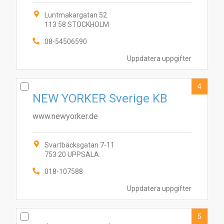
Luntmakargatan 52
113 58 STOCKHOLM
08-54506590
Uppdatera uppgifter
4
NEW YORKER Sverige KB
www.newyorker.de
Svartbäcksgatan 7-11
753 20 UPPSALA
018-107588
Uppdatera uppgifter
5