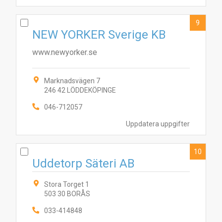
9
NEW YORKER Sverige KB
www.newyorker.se
Marknadsvägen 7
246 42 LÖDDEKÖPINGE
046-712057
Uppdatera uppgifter
10
Uddetorp Säteri AB
Stora Torget 1
503 30 BORÅS
033-414848