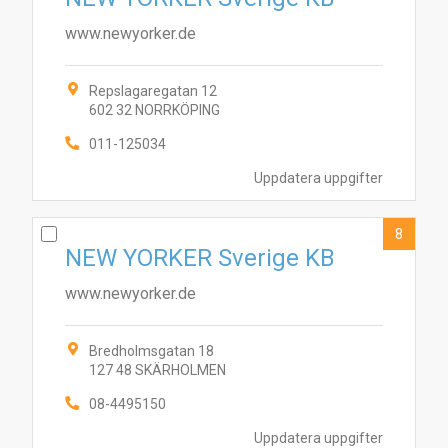
www.newyorker.de
Repslagaregatan 12
602 32 NORRKÖPING
011-125034
Uppdatera uppgifter
8
NEW YORKER Sverige KB
www.newyorker.de
Bredholmsgatan 18
127 48 SKÄRHOLMEN
08-4495150
Uppdatera uppgifter