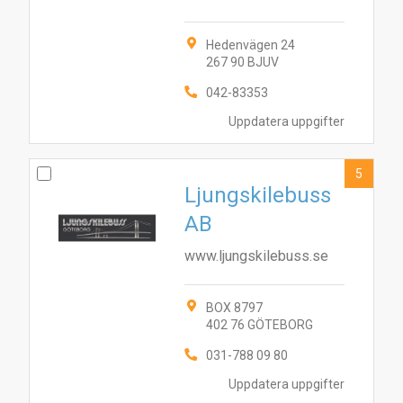
Hedenvägen 24
267 90 BJUV
042-83353
Uppdatera uppgifter
5
Ljungskilebuss
AB
www.ljungskilebuss.se
BOX 8797
402 76 GÖTEBORG
10
031-788 09 80
6
2
3
4
7
8
9
Uppdatera uppgifter