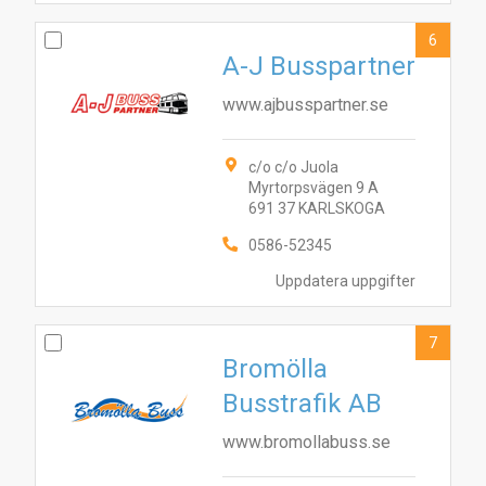
6
A-J Busspartner
www.ajbusspartner.se
c/o c/o Juola
Myrtorpsvägen 9 A
691 37 KARLSKOGA
0586-52345
Uppdatera uppgifter
7
Bromölla
Busstrafik AB
www.bromollabuss.se