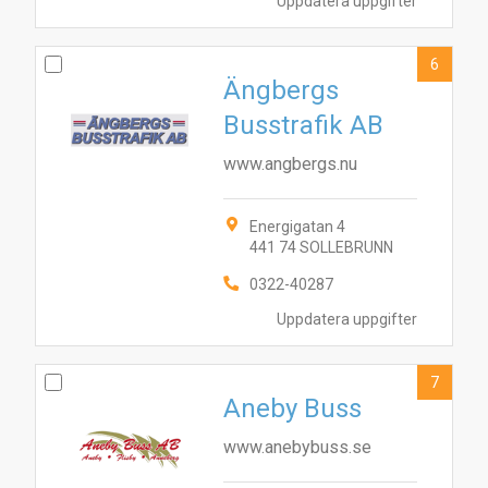
Uppdatera uppgifter
6
Ängbergs
Busstrafik AB
www.angbergs.nu
Energigatan 4
441 74 SOLLEBRUNN
0322-40287
Uppdatera uppgifter
7
Aneby Buss
www.anebybuss.se