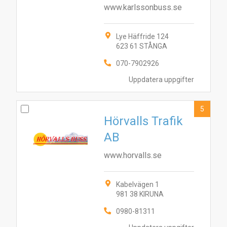
www.karlssonbuss.se
Lye Häffride 124
623 61 STÅNGA
070-7902926
Uppdatera uppgifter
5
Hörvalls Trafik
AB
www.horvalls.se
Kabelvägen 1
981 38 KIRUNA
5
0980-81311
1
9
10
6
8
2
7
3
4