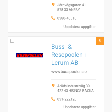
Järnvägsgatan 41
578 33 ANEBY
0380-40510
Uppdatera uppgifter
8
Buss- &
Resepoolen i
Lerum AB
www.busspoolen.se
Aröds Industriväg 30
422 43 HISINGS BACKA
031-222120
Uppdatera uppgifter