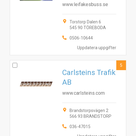
www.leifakesbuss.se
Torstorp Dalen 6
545 90 TÖREBODA
0506-10644
Uppdatera uppgifter
5
Carlsteins Trafik
AB
www.carlsteins.com
Brandstorpsvägen 2
566 93 BRANDSTORP
036-47015
10
8
3
4
9
1
5
2
6
7