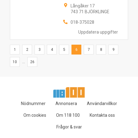
Långåker 17
743 71 BJÖRKLINGE
018-375028
Uppdatera uppgifter
1
2
3
4
5
6
7
8
9
10
...
26
Nödnummer
Annonsera
Användarvillkor
Om cookies
Om 118 100
Kontakta oss
Frågor & svar