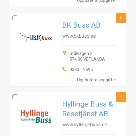
Uppdatera uppgifter
6
BK Buss AB
www.bkbuss.se
Stålvägen 2
574 38 VETLANDA
0383-19695
Uppdatera uppgifter
7
Hyllinge Buss &
Resetjänst AB
www.hyllingebuss.se