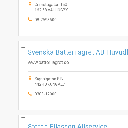
Grimstagatan 160
162 58 VÄLLINGBY
08-7593500
Svenska Batterilagret AB Huvud
www.batterilagret.se
Signalgatan 8 B
442 40 KUNGÄLV
0303-12000
Stefan Eliasson Allservice