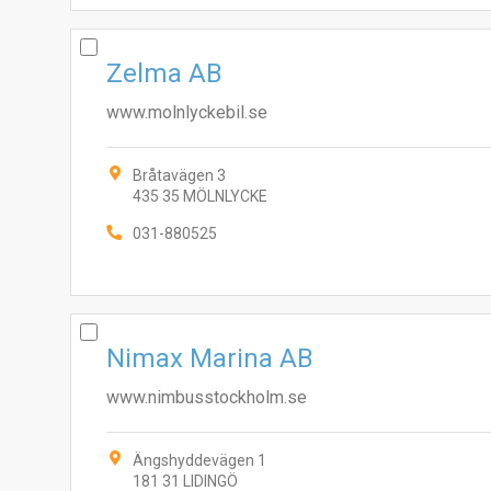
Zelma AB
www.molnlyckebil.se
Bråtavägen 3
435 35 MÖLNLYCKE
031-880525
Nimax Marina AB
www.nimbusstockholm.se
Ängshyddevägen 1
181 31 LIDINGÖ