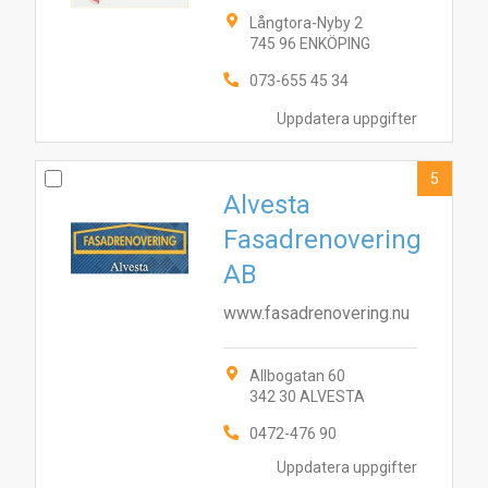
Långtora-Nyby 2
745 96 ENKÖPING
073-655 45 34
Uppdatera uppgifter
5
Alvesta
Fasadrenovering
AB
www.fasadrenovering.nu
9
7
10
4
3
6
2
8
1
5
Allbogatan 60
342 30 ALVESTA
0472-476 90
Uppdatera uppgifter