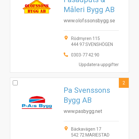
Måleri Bygg AB
www.olofssonsbygg.se
Rödmyren 115
444 97 SVENSHÖGEN
0303-77 42 90
Uppdatera uppgifter
2
Pa Svenssons
Bygg AB
www.pasbygg.net
Bäckavägen 17
542 72 MARIESTAD