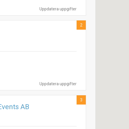
Uppdatera uppgifter
2
Uppdatera uppgifter
3
 Events AB