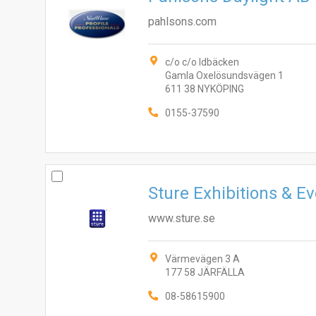
pahlsons.com
c/o c/o Idbäcken
Gamla Oxelösundsvägen 1
611 38 NYKÖPING
0155-37590
Sture Exhibitions & E
www.sture.se
Värmevägen 3 A
177 58 JÄRFÄLLA
08-58615900