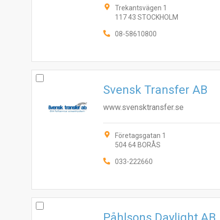
Trekantsvägen 1
117 43 STOCKHOLM
08-58610800
Svensk Transfer AB
www.svensktransfer.se
Företagsgatan 1
504 64 BORÅS
033-222660
Påhlsons Daylight AB