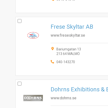
Frese Skyltar AB
www.freseskyltar.se
Bariumgatan 13
213 64 MALMÖ
040-143270
Dohrns Exhibitions &
www.dohrns.se