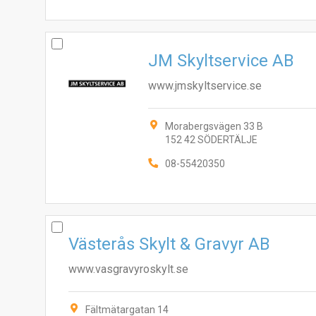
JM Skyltservice AB
www.jmskyltservice.se
Morabergsvägen 33 B
152 42 SÖDERTÄLJE
08-55420350
Västerås Skylt & Gravyr AB
www.vasgravyroskylt.se
Fältmätargatan 14