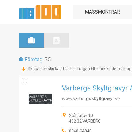
Företag:
75
Skapa och skicka offertförfrågan till markerade företag
Varbergs Skyltgravyr
www.varbergsskyltgravyr.se
Stålgatan 10
432 32 VARBERG
0340-84840