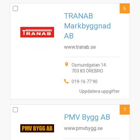
6
TRANAB
Markbyggnad
AB
www.tranab.se
Osmundgatan 14
703 83 ÖREBRO
019-16 77 90
Uppdatera uppgifter
7
PMV Bygg AB
www.pmvbygg.se