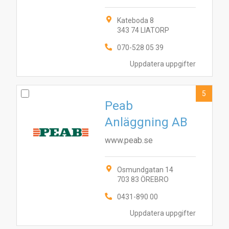
Kateboda 8
343 74 LIATORP
070-528 05 39
Uppdatera uppgifter
5
Peab
Anläggning AB
www.peab.se
Osmundgatan 14
703 83 ÖREBRO
0431-890 00
Uppdatera uppgifter
1
8
3
9
10
4