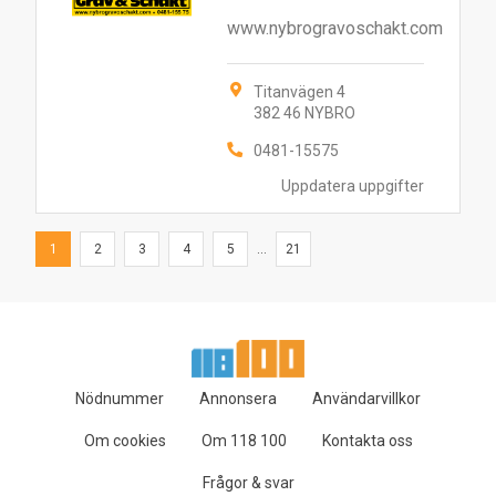
www.nybrogravoschakt.com
Titanvägen 4
382 46 NYBRO
0481-15575
Uppdatera uppgifter
1
2
3
4
5
...
21
Nödnummer
Annonsera
Användarvillkor
Om cookies
Om 118 100
Kontakta oss
Frågor & svar