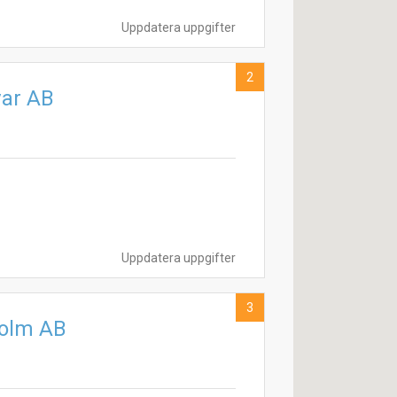
Uppdatera uppgifter
2
var AB
Uppdatera uppgifter
3
holm AB