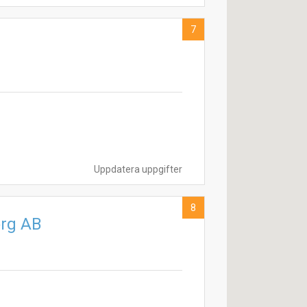
7
Uppdatera uppgifter
8
org AB