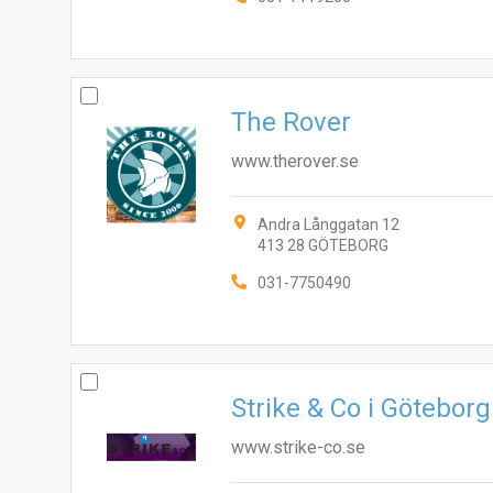
The Rover
www.therover.se
Andra Långgatan 12
413 28 GÖTEBORG
031-7750490
Strike & Co i Götebor
www.strike-co.se