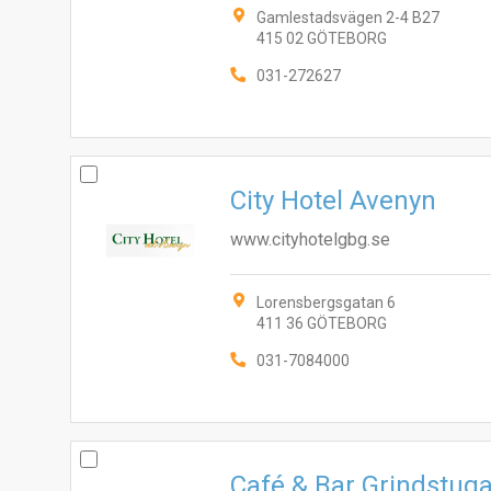
Gamlestadsvägen 2-4 B27
415 02 GÖTEBORG
031-272627
City Hotel Avenyn
www.cityhotelgbg.se
Lorensbergsgatan 6
411 36 GÖTEBORG
031-7084000
Café & Bar Grindstug