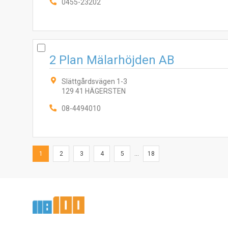
0455-23202
2 Plan Mälarhöjden AB
Slättgårdsvägen 1-3
129 41 HÄGERSTEN
08-4494010
1
2
3
4
5
...
18