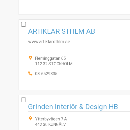
ARTIKLAR STHLM AB
www.artiklarsthlm.se
Fleminggatan 65
112 32 STOCKHOLM
08-6529335
Grinden Interiör & Design HB
Ytterbyvägen 7 A
442 30 KUNGÄLV