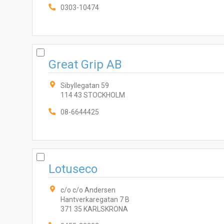
0303-10474
Great Grip AB
Sibyllegatan 59
114 43 STOCKHOLM
08-6644425
Lotuseco
c/o c/o Andersen
Hantverkaregatan 7 B
371 35 KARLSKRONA