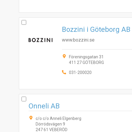
Bozzini i Göteborg AB
www.bozzini.se
Föreningsgatan 31
411 27 GÖTEBORG
031-200020
Onneli AB
c/o c/o Anneli Elgenberg
Dörrödsvägen 9
247 61 VEBERÖD