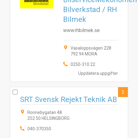
Bilverkstad / RH
Bilmek
www.rhbilmek.se
Vasaloppsvägen 228
792 94 MORA
0250-310 22
Uppdatera uppgifter
1
3
2
2
SRT Svensk Rejekt Teknik AB
Ronnebygatan 48
252 50 HELSINGBORG
040-370350