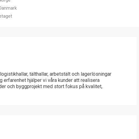
Norge
 Danmark
etaget
ogistikhallar, tälthallar, arbetstält och lagerlösningar
g erfarenhet hjälper vi våra kunder att realisera
er och byggprojekt med stort fokus på kvalitet,