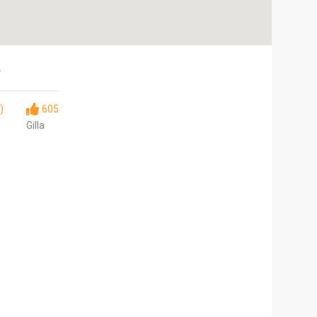
r
)
605
Gilla