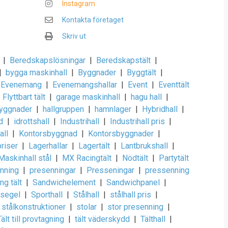
Instagram
Kontakta företaget
Skriv ut
|
Beredskapslösningar
|
Beredskapstält
|
|
bygga maskinhall
|
Byggnader
|
Byggtält
|
Evenemang
|
Evenemangshallar
|
Event
|
Eventtält
Flyttbart tält
|
garage maskinhall
|
hagu hall
|
byggnader
|
hallgruppen
|
hamnlager
|
Hybridhall
|
d
|
idrottshall
|
Industrihall
|
Industrihall pris
|
all
|
Kontorsbyggnad
|
Kontorsbyggnader
|
priser
|
Lagerhallar
|
Lagertält
|
Lantbrukshall
|
Maskinhall stål
|
MX Racingtält
|
Nödtält
|
Partytält
nning
|
presenningar
|
Presseningar
|
pressenning
ng tält
|
Sandwichelement
|
Sandwichpanel
|
segel
|
Sporthall
|
Stålhall
|
stålhall pris
|
stålkonstruktioner
|
stolar
|
stor presenning
|
Tält till provtagning
|
tält väderskydd
|
Tälthall
|