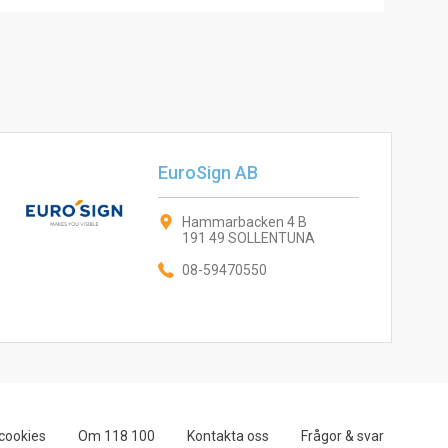
EuroSign AB
Hammarbacken 4 B
191 49 SOLLENTUNA
08-59470550
cookies
Om 118 100
Kontakta oss
Frågor & svar