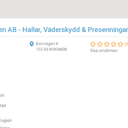
en AB - Hallar, Väderskydd & Presenninga
Borrvägen 4
(0
155 93 NYKVARN
Visa omdömen
och
ält
English