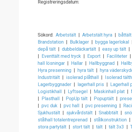
Registreringsdatum:
Sökord:
Arbetstält
|
Arbetstält hyra
|
båttält
Brandstation
|
Bulklager
|
bygga lagerlokal
depå tält
|
dubbeldäckartält
|
easy up tält
|
|
Eventtält med tryck
|
Export
|
Faciliteter
|
hall lösningar
|
Hallar
|
Hallbyggnad
|
Hall
Hyra presenning
|
hyra tält
|
hyra väderskyd
Industritält
|
isolerad plåthall
|
Isolerad tälth
Lagerbyggnader
|
lagerhall pris
|
Lagerhall 
Logistikhall
|
Lyftsegel
|
Maskinhall plat
|
|
Plasthall
|
PopUp tält
|
Popuptält
|
prese
|
pvc duk
|
pvc hall
|
pvc presenning
|
Raci
Sjukhustält
|
sjukvårdstält
|
Snabbtält
|
snö
stålhall totalentreprenad
|
stålkonstruktion
|
stora partytält
|
stort tält
|
tält
|
tält 3x3
|