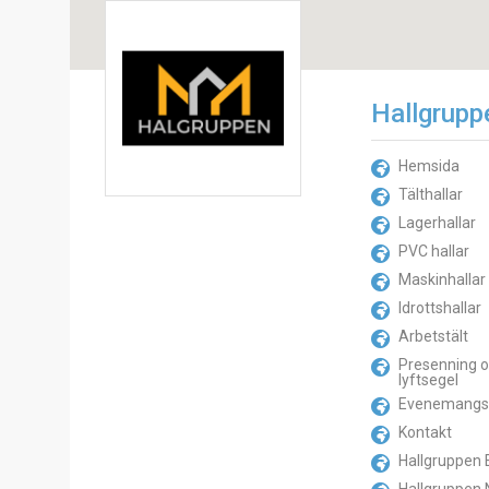
Hallgrupp
Hemsida
Tälthallar
Lagerhallar
PVC hallar
Maskinhallar
Idrottshallar
Arbetstält
Presenning 
lyftsegel
Evenemangst
Kontakt
Hallgruppen 