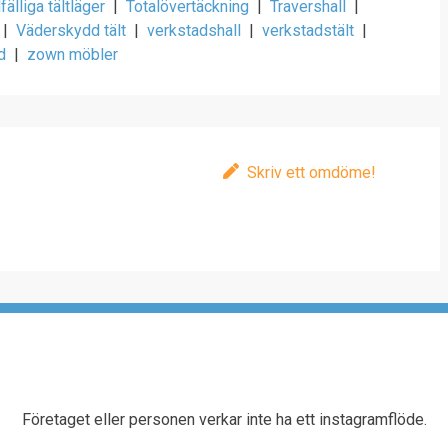
llfälliga tältläger
|
Totalövertäckning
|
Travershall
|
|
Väderskydd tält
|
verkstadshall
|
verkstadstält
|
d
|
zown möbler
Skriv ett omdöme!
Företaget eller personen verkar inte ha ett instagramflöde.