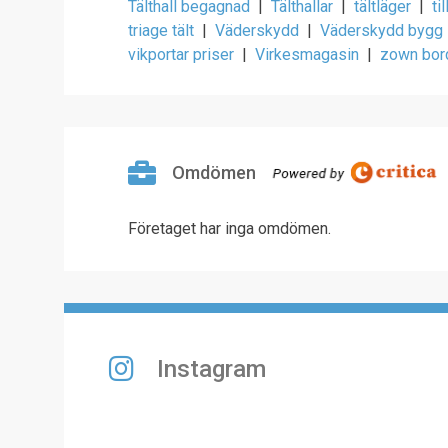
Tälthall begagnad
|
Tälthallar
|
tältläger
|
ti
triage tält
|
Väderskydd
|
Väderskydd bygg
vikportar priser
|
Virkesmagasin
|
zown bor
Omdömen
Företaget har inga omdömen.
Instagram