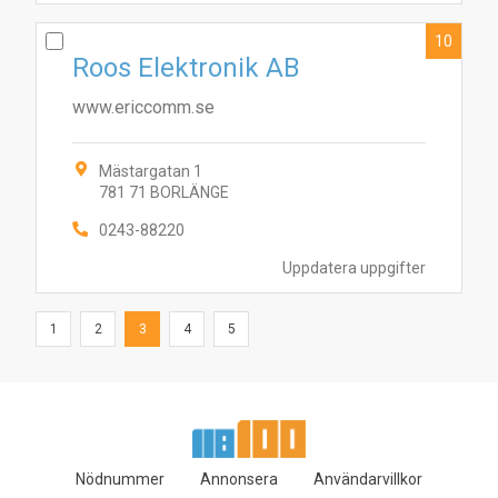
10
Roos Elektronik AB
www.ericcomm.se
Mästargatan 1
781 71 BORLÄNGE
0243-88220
Uppdatera uppgifter
1
2
3
4
5
Nödnummer
Annonsera
Användarvillkor