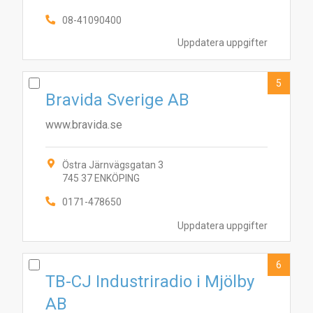
08-41090400
Uppdatera uppgifter
5
Bravida Sverige AB
www.bravida.se
Östra Järnvägsgatan 3
2
7
10
3
5
4
1
6
9
8
745 37 ENKÖPING
0171-478650
Uppdatera uppgifter
6
TB-CJ Industriradio i Mjölby
AB