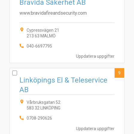
Bravida Säkerhet AB
www.bravidafireandsecurity.com
Cypressvägen 21
213 63 MALMÖ
040-6697795
Uppdatera uppgifter
9
Linköpings El & Teleservice
AB
Vårbruksgatan 52
583 32 LINKÖPING
0708-290626
Uppdatera uppgifter