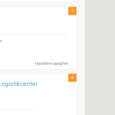
7
en
Uppdatera uppgifter
8
Logistikcenter