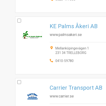
KE Palms Åkeri AB
www.palmsakeri.se
Mellanköpingevägen 1
231 34 TRELLEBORG
0410-59780
Carrier Transport AB
www.carrier.se