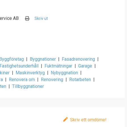
service AB
Skriv ut
Byggföretag
|
Byggnationer
|
Fasadrenovering
|
Fastighetsunderhåll
|
Fuktmätningar
|
Garage
|
kiner
|
Maskinverktyg
|
Nybyggnation
|
ra
|
Renovera om
|
Renovering
|
Rotarbeten
|
ten
|
Tillbyggnationer
Skriv ett omdöme!