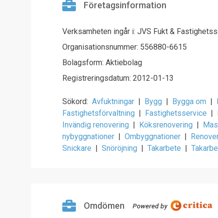
Företagsinformation
Verksamheten ingår i: JVS Fukt & Fastighets
Organisationsnummer: 556880-6615
Bolagsform: Aktiebolag
Registreringsdatum: 2012-01-13
Sökord:
Avfuktningar
|
Bygg
|
Bygga om
|
Fastighetsförvaltning
|
Fastighetsservice
|
Invändig renovering
|
Köksrenovering
|
Mas
nybyggnationer
|
Ombyggnationer
|
Renove
Snickare
|
Snöröjning
|
Takarbete
|
Takarbe
Omdömen