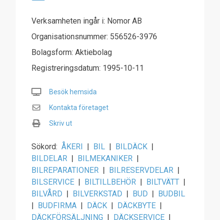
Verksamheten ingår i: Nomor AB
Organisationsnummer: 556526-3976
Bolagsform: Aktiebolag
Registreringsdatum: 1995-10-11
Besök hemsida
Kontakta företaget
Skriv ut
Sökord:
ÅKERI
|
BIL
|
BILDÄCK
|
BILDELAR
|
BILMEKANIKER
|
BILREPARATIONER
|
BILRESERVDELAR
|
BILSERVICE
|
BILTILLBEHÖR
|
BILTVÄTT
|
BILVÅRD
|
BILVERKSTAD
|
BUD
|
BUDBIL
|
BUDFIRMA
|
DÄCK
|
DÄCKBYTE
|
DÄCKFÖRSÄLJNING
|
DÄCKSERVICE
|