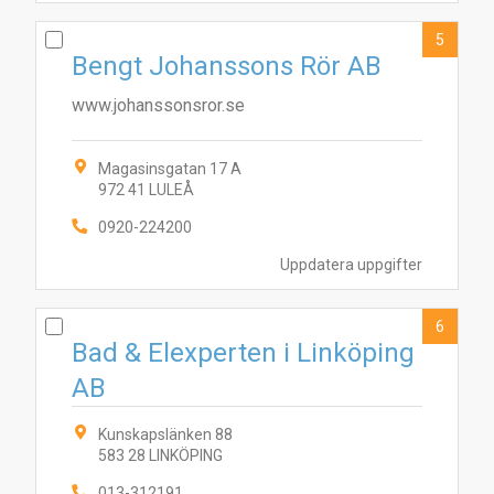
5
Bengt Johanssons Rör AB
www.johanssonsror.se
Magasinsgatan 17 A
972 41 LULEÅ
5
10
4
9
1
6
8
3
7
2
0920-224200
Uppdatera uppgifter
6
Bad & Elexperten i Linköping
AB
Kunskapslänken 88
583 28 LINKÖPING
013-312191