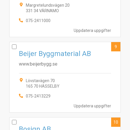
Margretelundsvägen 20
331 34 VÄRNAMO
075-2411000
Uppdatera uppgifter
9
Beijer Byggmaterial AB
www.beijerbygg.se
Lövstavägen 70
165 70 HÄSSELBY
075-2413229
Uppdatera uppgifter
10
Bosign AB