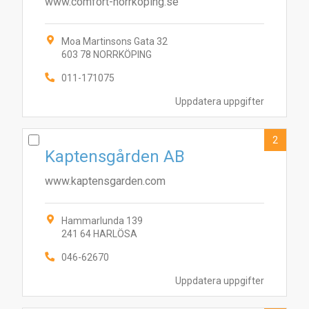
www.comfort-norrkoping.se
Moa Martinsons Gata 32
603 78 NORRKÖPING
011-171075
Uppdatera uppgifter
2
Kaptensgården AB
www.kaptensgarden.com
Hammarlunda 139
241 64 HARLÖSA
046-62670
Uppdatera uppgifter