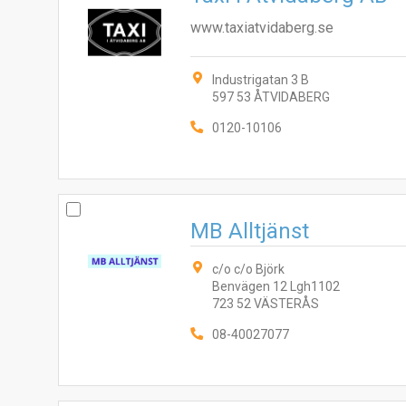
www.taxiatvidaberg.se
Industrigatan 3 B
597 53 ÅTVIDABERG
0120-10106
MB Alltjänst
c/o c/o Björk
Benvägen 12 Lgh1102
723 52 VÄSTERÅS
08-40027077