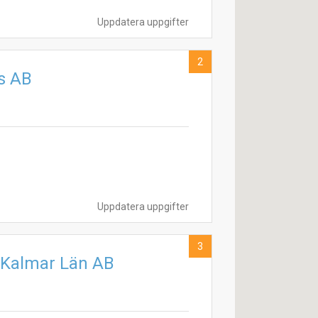
Uppdatera uppgifter
2
s AB
Uppdatera uppgifter
3
a Kalmar Län AB