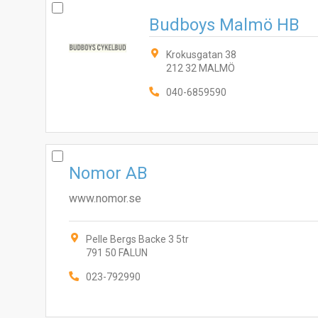
Budboys Malmö HB
Krokusgatan 38
212 32 MALMÖ
040-6859590
Nomor AB
www.nomor.se
Pelle Bergs Backe 3 5tr
791 50 FALUN
023-792990