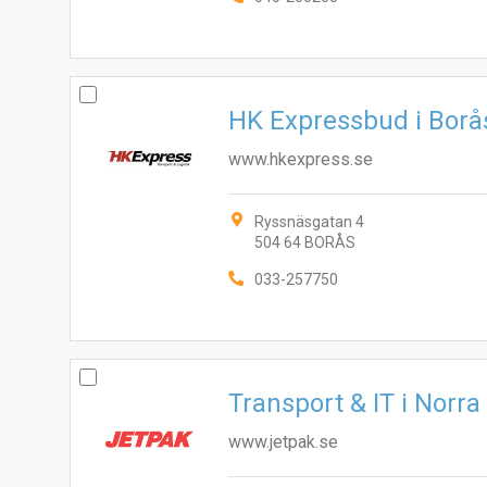
HK Expressbud i Borå
www.hkexpress.se
Ryssnäsgatan 4
504 64 BORÅS
033-257750
Transport & IT i Norr
www.jetpak.se