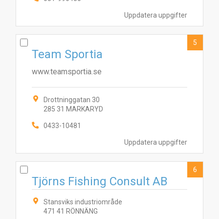
Uppdatera uppgifter
5
Team Sportia
www.teamsportia.se
7
8
9
1
6
2
Drottninggatan 30
4
5
10
3
285 31 MARKARYD
0433-10481
Uppdatera uppgifter
6
Tjörns Fishing Consult AB
Stansviks industriområde
471 41 RÖNNÄNG