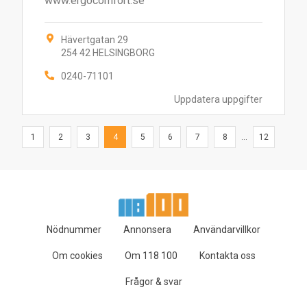
www.ergocomfort.se
Hävertgatan 29
254 42 HELSINGBORG
0240-71101
Uppdatera uppgifter
1
2
3
4
5
6
7
8
...
12
Nödnummer
Annonsera
Användarvillkor
Om cookies
Om 118 100
Kontakta oss
Frågor & svar