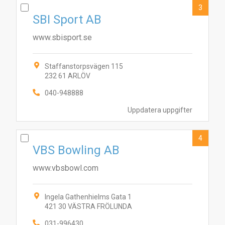
3
SBI Sport AB
www.sbisport.se
Staffanstorpsvägen 115
232 61 ARLÖV
040-948888
Uppdatera uppgifter
4
VBS Bowling AB
www.vbsbowl.com
Ingela Gathenhielms Gata 1
421 30 VÄSTRA FRÖLUNDA
031-996430