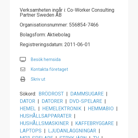
Verksamheten ingår i: Co-Worker Consulting
Partner Sweden AB
Organisationsnummer: 556854-7466
Bolagsform: Aktiebolag
Registreringsdatum: 2011-06-01
Besök hemsida
Kontakta företaget
Skriv ut
Sökord:
BRÖDROST
|
DAMMSUGARE
|
DATOR
|
DATORER
|
DVD-SPELARE
|
HEMEL
|
HEMELEKTRONIK
|
HEMMABIO
|
HUSHÅLLSAPPARATER
|
HUSHÅLLSMASKINER
|
KAFFEBRYGGARE
|
LAPTOPS
|
LJUDANLÄGGNINGAR
|