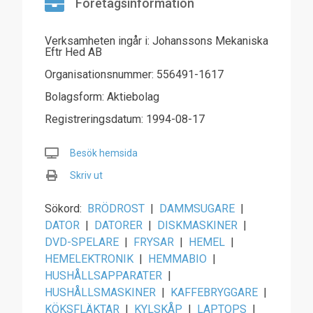
Företagsinformation
Verksamheten ingår i: Johanssons Mekaniska
Eftr Hed AB
Organisationsnummer: 556491-1617
Bolagsform: Aktiebolag
Registreringsdatum: 1994-08-17
Besök hemsida
Skriv ut
Sökord:
BRÖDROST
|
DAMMSUGARE
|
DATOR
|
DATORER
|
DISKMASKINER
|
DVD-SPELARE
|
FRYSAR
|
HEMEL
|
HEMELEKTRONIK
|
HEMMABIO
|
HUSHÅLLSAPPARATER
|
HUSHÅLLSMASKINER
|
KAFFEBRYGGARE
|
KÖKSFLÄKTAR
|
KYLSKÅP
|
LAPTOPS
|