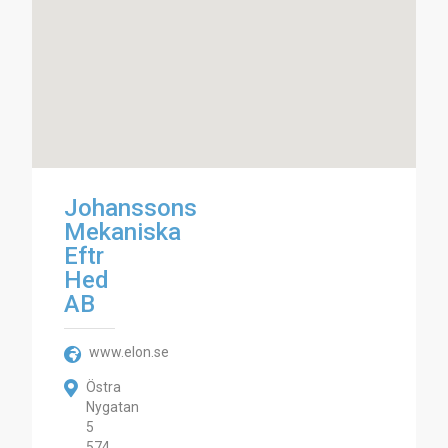
Johanssons
Mekaniska
Eftr
Hed
AB
www.elon.se
Östra
Nygatan
5
574