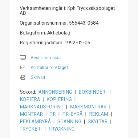
Verksamheten ingår i: Kph Trycksaksbolaget
AB
Organisationsnummer: 556443-0584
Bolagsform: Aktiebolag
Registreringsdatum: 1992-02-06
Besök hemsida
Kontakta företaget
Skriv ut
Sökord:
ANNONSERING
|
BOKBINDERI
|
KOPIERA
|
KOPIERING
|
MARKNADSFÖRING
|
MÄSSMONTRAR
|
MONTRAR
|
PR
|
PR-BYRÅ
|
REKLAM
|
REKLAMBYRÅ
|
SCANNING
|
SKYLTAR
|
TRYCKERI
|
TRYCKNING