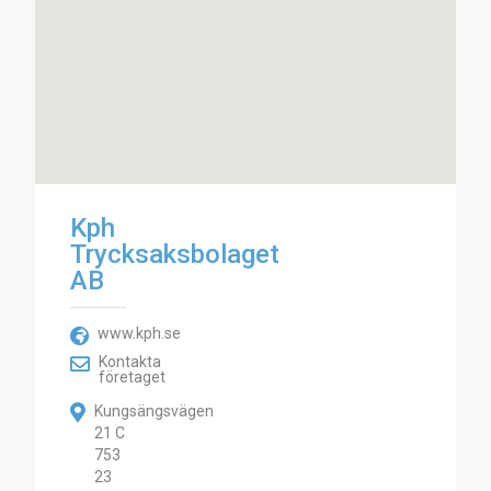
Kph
Trycksaksbolaget
AB
www.kph.se
Kontakta
företaget
Kungsängsvägen
21 C
753
23