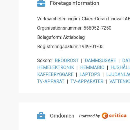
Företagsinformation
Verksamheten ingår i: Claes-Göran Lindvall A
Organisationsnummer: 556052-7250
Bolagsform: Aktiebolag
Registreringsdatum: 1949-01-05
Sökord:
BRÖDROST
|
DAMMSUGARE
|
DA
HEMELEKTRONIK
|
HEMMABIO
|
HUSHÅL
KAFFEBRYGGARE
|
LAPTOPS
|
LJUDANLÄ
TV-APPARAT
|
TV-APPARATER
|
VATTENK
Omdömen