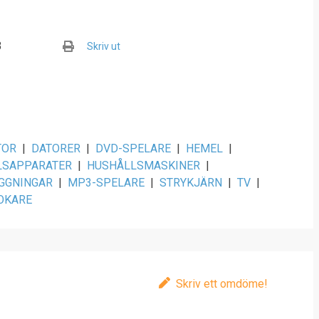
B
Skriv ut
TOR
|
DATORER
|
DVD-SPELARE
|
HEMEL
|
LSAPPARATER
|
HUSHÅLLSMASKINER
|
GGNINGAR
|
MP3-SPELARE
|
STRYKJÄRN
|
TV
|
OKARE
Skriv ett omdöme!