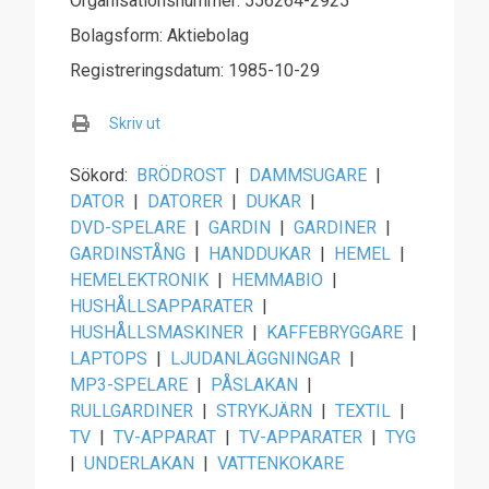
Organisationsnummer: 556264-2925
Bolagsform: Aktiebolag
Registreringsdatum: 1985-10-29
Skriv ut
Sökord:
BRÖDROST
|
DAMMSUGARE
|
DATOR
|
DATORER
|
DUKAR
|
DVD-SPELARE
|
GARDIN
|
GARDINER
|
GARDINSTÅNG
|
HANDDUKAR
|
HEMEL
|
HEMELEKTRONIK
|
HEMMABIO
|
HUSHÅLLSAPPARATER
|
HUSHÅLLSMASKINER
|
KAFFEBRYGGARE
|
LAPTOPS
|
LJUDANLÄGGNINGAR
|
MP3-SPELARE
|
PÅSLAKAN
|
RULLGARDINER
|
STRYKJÄRN
|
TEXTIL
|
TV
|
TV-APPARAT
|
TV-APPARATER
|
TYG
|
UNDERLAKAN
|
VATTENKOKARE