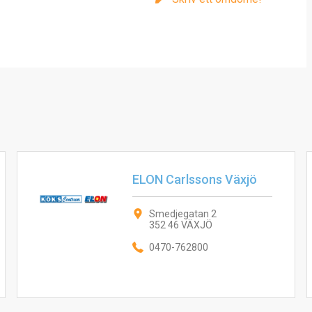
ELON Carlssons Växjö
Smedjegatan 2
352 46 VÄXJÖ
0470-762800