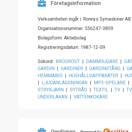
Företagsinformation
Verksamheten ingår i: Ronnys Symaskiner AB
Organisationsnummer: 556247-3859
Bolagsform: Aktiebolag
Registreringsdatum: 1987-12-09
Sökord:
BRÖDROST
|
DAMMSUGARE
|
DA
GARDIN
|
GARDINER
|
GARDINSTÅNG
|
G
HEMMABIO
|
HUSHÅLLSAPPARATER
|
HU
|
LJUDANLÄGGNINGAR
|
MP3-SPELARE
|
STRYKJÄRN
|
SYTRÅD
|
TEXTIL
|
TV
|
TV
UNDERLAKAN
|
VATTENKOKARE
Omdömen